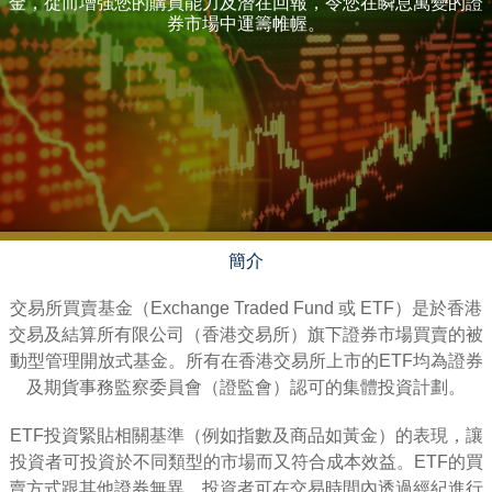
金，從而增強您的購買能力及潛在回報，令您在瞬息萬變的證
券市場中運籌帷幄。
簡介
交易所買賣基金（Exchange Traded Fund 或 ETF）是於香港
交易及結算所有限公司（香港交易所）旗下證券市場買賣的被
動型管理開放式基金。所有在香港交易所上市的ETF均為證券
及期貨事務監察委員會（證監會）認可的集體投資計劃。
ETF投資緊貼相關基準（例如指數及商品如黃金）的表現，讓
投資者可投資於不同類型的市場而又符合成本效益。ETF的買
賣方式跟其他證券無異，投資者可在交易時間內透過經紀進行