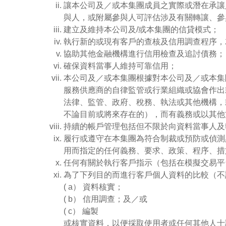
讓本公司及／或本集團成員之實際或潛在承讓
與人，或附屬參與人可評估涉及有關轉讓、參
建立及維持本公司及/或本集團的信貸模式；
執行新的或現有客戶的查核及信用調查程序，
協助其他金融機構進行信用檢查及追討債務；
確保資料當事人維持可靠信用；
本公司及／或本集團根據對本公司及／或本集
服務供應商的自律監管或行業組織或協會作出
法律、監管、政府、稅務、執法或其他機構，
不論目前或將來存在的），而有義務或以其他
持續的帳戶管理包括但不限於向資料當事人及
履行或遵守在本集團為符合制裁或預防或偵測
用而指定的任何義務、要求、政策、程序、措
任何有關於執行客戶指示（包括在模擬交易平
為了下列目的而進行客戶個人資料的比較（不
( a） 資料核實；
( b） 信用調查；及／或
( c） 編製
或核實資料，以便採取使用者或任何其他人士