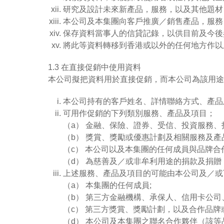
研究及設計未來新產品，服務，以及其他題材
本公司及本集團向客戶推廣／銷售產品，服務，
保存資料當事人的信貸記錄，以供目前及今後
將此等資料轉移到香港或以外的任何地方作以
1.3 在直接促銷中使用資料
本公司擬把資料用於直接促銷，而本公司為該用途
本公司持有的客戶姓名、詳情聯絡方式、產品
可用作促銷的下列類別服務、產品及項目；
（a） 金融、保險、證券、受信、投資服務
（b） 獎賞、獎勵或優惠計劃及相關服務及產
（c） 本公司以及本集團的任何成員與品牌
（d） 為慈善及／或非牟利用途的捐款及捐贈
上述服務、產品及項目的可能由本公司及／或
（a） 本集團的任何成員;
（b） 第三方金融機構、承保人、信用卡公
（c） 第三方獎賞、獎勵計劃，以及合作品牌
（d） 本公司及本集團之聯名合作夥伴（該