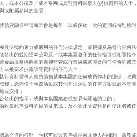
人，或本公司及／或本集團成員對資料當事人(提供資料的人士，
與或附屬參與的交易；
就信貸融通申請通常會是每年一次或多於一次的定期或特別檢討
團具法律約束力或適用的任何法律規定，或根據及為符合任何法
或發出的並期望本公司及／或本集團遵守的任何指引或相關指令
或金融服務供應商的自律監管或行業組織或協會的任何合約或其
方式被要求披露該等資料的任何人士；
執行資料當事人應負義務就本集團的任何成員作出的擔保，收費
黑錢，恐怖份子融資活動或其他非法活動的任何方案就於本集團
施或安排；
台發出的指示）或與本集團業務或交易有關連的目的；
論收集此等資料的目的及來源，及不論此等資料是向使用者或任
認為合適的行動（包括可能與客戶或任何其他人的權利、義務或