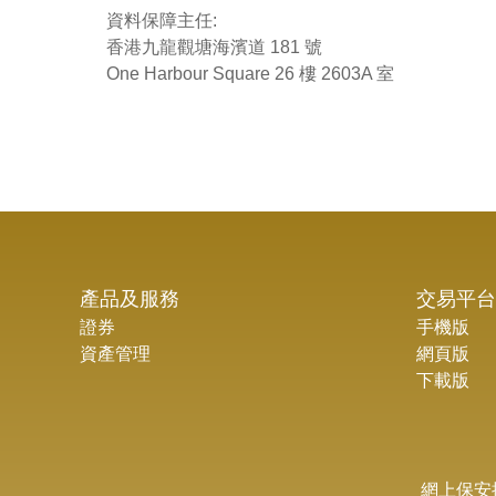
資料保障主任:
香港九龍觀塘海濱道 181 號
One Harbour Square 26 樓 2603A 室
產品及服務
交易平台
證券
手機版
資產管理
網頁版
下載版
網上保安