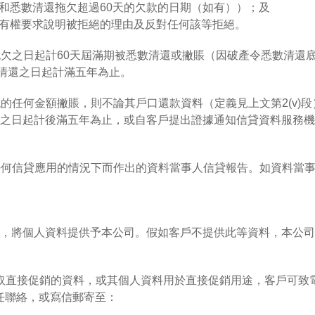
和悉數清還拖欠超過60天的欠款的日期（如有））；及
有權要求說明被拒絕的理由及反對任何該等拒絕。
現拖欠之日起計60天屆滿期被悉數清還或撇賬（因破產令悉數清
數清還之日起計滿五年為止。
現的任何金額撇賬，則不論其戶口還款資料（定義見上文第2(v)
之日起計後滿五年為止，或自客戶提出證據通知信貸資料服務機
慮任何信貸應用的情況下而作出的資料當事人信貸報告。如資料當
求，將個人資料提供予本公司。假如客戶不提供此等資料，本公司
接促銷的資料，或其個人資料用於直接促銷用途，客戶可致電 (852)
保障主任聯絡，或寫信郵寄至：