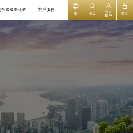
關帝國國際証券
客戶服務
開立
繁
搜尋
登入
帳戶