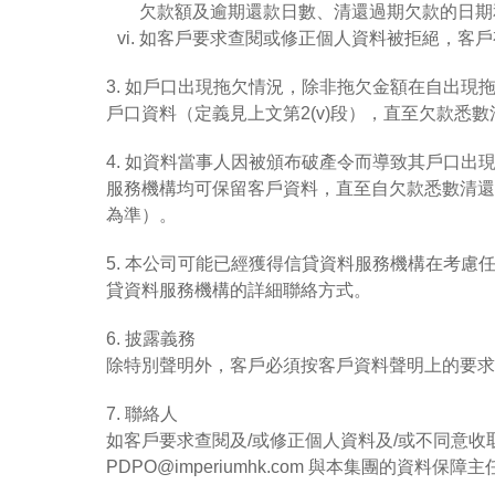
欠款額及逾期還款日數、清還過期欠款的日期
如客戶要求查閱或修正個人資料被拒絕，客戶
3. 如戶口出現拖欠情況，除非拖欠金額在自出
戶口資料（定義見上文第2(v)段），直至欠款悉
4. 如資料當事人因被頒布破產令而導致其戶口出
服務機構均可保留客戶資料，直至自欠款悉數清還
為準）。
5. 本公司可能已經獲得信貸資料服務機構在考
貸資料服務機構的詳細聯絡方式。
6. 披露義務
除特別聲明外，客戶必須按客戶資料聲明上的要
7. 聯絡人
如客戶要求查閱及/或修正個人資料及/或不同意收取直
PDPO@imperiumhk.com 與本集團的資料