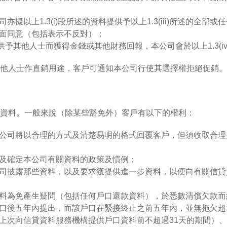
擬以上1.3(i)段所述的資料提供予以上1.3(iii)所述的全
面同意（包括表示不反對）；
料提供予其他人士而獲得金錢或其他財務回報，本公司會於以上1.3(
他人士作直銷用途，客戶可通知本公司行使其選擇權拒絕促銷。
資料。一般來說（除某些豁免外）客戶有以下的權利：
公司將以合理的方式及清楚易明的格式回覆客戶，但須收取合理
及確定本公司有關資料的政策及慣例；
司披露那些資料，以及要求獲提供進一步資料，以便向有關信貸
料為免產生疑問（包括任何戶口還款資料），於悉數清償欠款而
口後五年內提出，而該戶口在緊接終止之前五年內，並無拖欠超
上次向信貸資料服務機構提供戶口資料前不超過31天的期間）