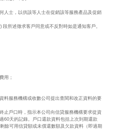
部或任何人士，以供該等人士在促銷該等服務產品及促銷
iv) 段所述徵求客戶同意或不反對時如是通知客戶。
費用；
資料服務機構或收數公司提出查閱和改正資料的要
終止戶口時，指示本公司向信貸服務機構要求從資
過60天的記錄。戶口還款資料包括上次到期還款
、剩餘可用信貸額或未償還數額及欠款資料（即過期