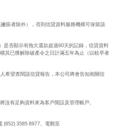
還底撇賬者除外），否則信貸資料服務機構可保留該
段）是否顯示有拖欠還款超過60天的記錄，信貸資料
構其已獲解除破產令之日計滿五年為止（以較早者
事人希望查閱該信貸報告，本公司將會告知相關信
將沒有足夠資料來為客戶開設及管理帳戶。
 3585 8977、電郵至