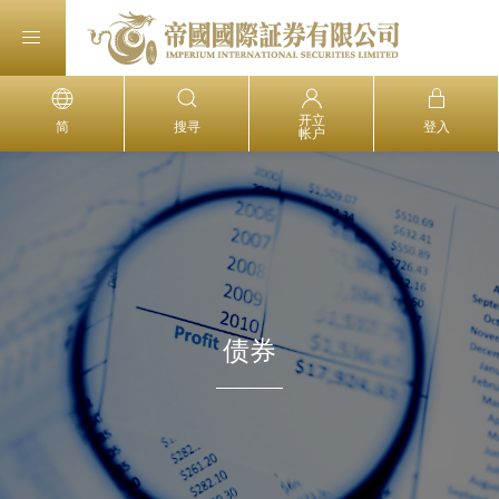
开立
简
搜寻
登入
帐户
债券