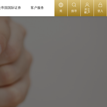
关帝国国际证券
客户服务
开立
简
搜寻
登入
帐户