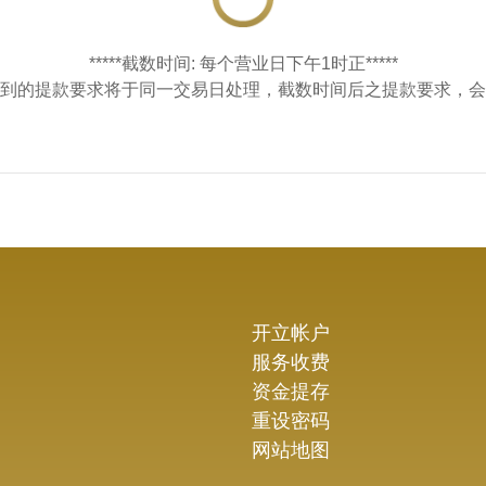
*****截数时间: 每个营业日下午1时正*****
前收到的提款要求将于同一交易日处理，截数时间后之提款要求，
开立帐户
服务收费
资金提存
重设密码
网站地图